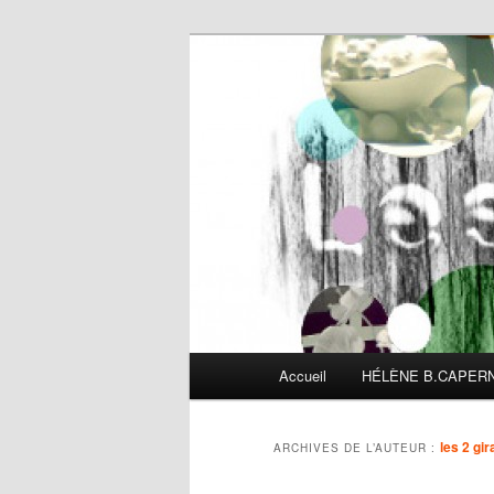
actualité-les2
Menu principal
Accueil
HÉLÈNE B.CAPER
Aller au contenu principal
Aller au contenu secondaire
les 2 gir
ARCHIVES DE L’AUTEUR :