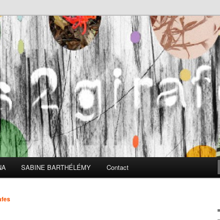
girafes
NA
SABINE BARTHÉLÉMY
Contact
afes